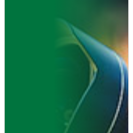
Peta
Desa
SDGs
Desa
Lapak
Desa
Pembangunan
Galeri
Pengaduan
Pemerintah
Desa
Layanan