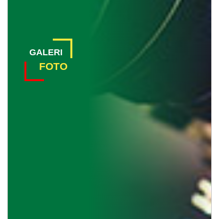
Mandiri
SOTK
Desa
GALERI
STATISTIK
PENDUDUK
FOTO