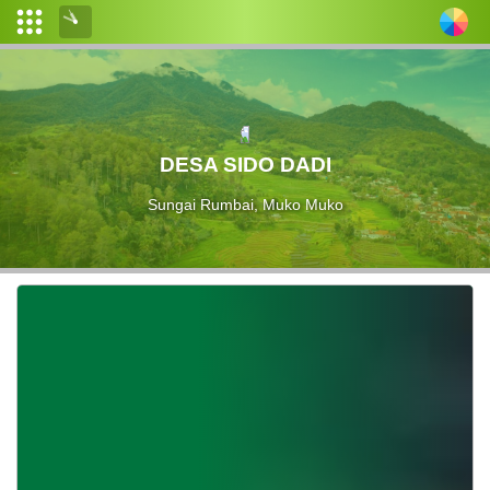
Login
Admin
Layanan
DESA SIDO DADI
Mandiri
Sungai Rumbai, Muko Muko
Wilayah
Administratif
desa
Calon
Pemilih
Produk
Hukum
Informasi
Publik