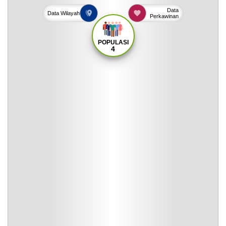
Data
Data
Wilayah
Perkawinan
POPULASI
4